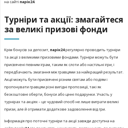
на сайті
парік24
.
Турніри та акції: змагайтеся
за великі призові фонди
Крім бонусів за депозит,
парік24
регулярно проводить турніри
та акції з великими призовими фондами. Турніри можуть бути
присвячені певним іграм, таким як слоти або настільні ігри, і
передбачають змагання між гравцями за найкращий результат.
Акції можуть бути присвячені різним святам або подіям і
пропонувати гравцям різні вигідні пропозиції, такі як
безкоштовні оберти, бонуси або цінні подарунки. Участь у
турнірах та акціях – це чудовий спосіб не лише виграти великі
призи, але й отримати додаткове задоволення від гри.
Інформація про поточні турніри та акції завжди доступна на