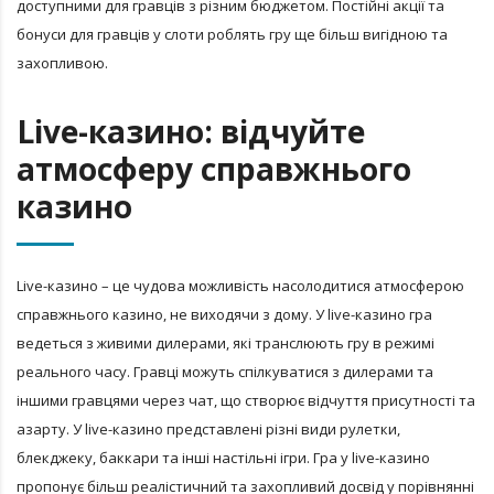
доступними для гравців з різним бюджетом. Постійні акції та
бонуси для гравців у слоти роблять гру ще більш вигідною та
захопливою.
Live-казино: відчуйте
атмосферу справжнього
казино
Live-казино – це чудова можливість насолодитися атмосферою
справжнього казино, не виходячи з дому. У live-казино гра
ведеться з живими дилерами, які транслюють гру в режимі
реального часу. Гравці можуть спілкуватися з дилерами та
іншими гравцями через чат, що створює відчуття присутності та
азарту. У live-казино представлені різні види рулетки,
блекджеку, баккари та інші настільні ігри. Гра у live-казино
пропонує більш реалістичний та захопливий досвід у порівнянні