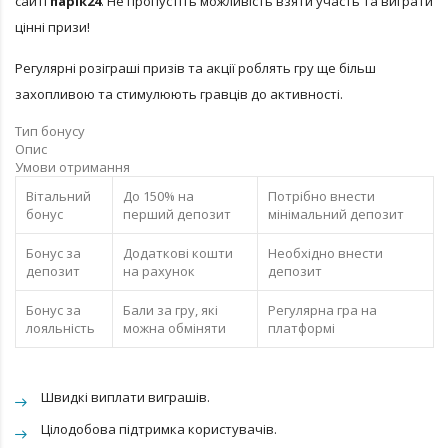
сайті
парік24
. Не пропустіть можливість взяти участь та виграти
цінні призи!
Регулярні розіграші призів та акції роблять гру ще більш
захопливою та стимулюють гравців до активності.
Тип бонусу
Опис
Умови отримання
Вітальний
До 150% на
Потрібно внести
бонус
перший депозит
мінімальний депозит
Бонус за
Додаткові кошти
Необхідно внести
депозит
на рахунок
депозит
Бонус за
Бали за гру, які
Регулярна гра на
лояльність
можна обміняти
платформі
Швидкі виплати виграшів.
Цілодобова підтримка користувачів.