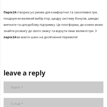
Парік24
створює усі умови для комфортної та захопливої гри,
поєднуючи великий вибір ігор, щедру систему бонусів, швидкі
виплати та цілодобову підтримку. Це платформа, де кожен може
знайти розвагу до свого смаку та відчути смак великої гри. З
парік24
ви маєте шанс на досягнення перемоги!
leave a reply