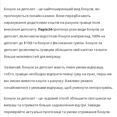
Бонуси за депозит – це найпоширеніший вид бонусів, які
пропонуються онлайн-казино. Вони передбачають
нарахування додаткових коштів на рахунок гравця після
внесення депозиту.
Парік24
пропонує різні види бонусів за
депозит, включаючи відсоткові бонуси (наприклад, 100% на
депозит до $100) та бонуси з фіксованою сумою. Бонуси за
депозит дозволяють гравцям збільшити свій капітал та мати
більше можливостей для виграшу.
Зазвичай, бонуси за депозит мають певні умови відіграшу,
тобто, гравцю необхідно відіграти певну суму на іграх, перш ніж
він зможе вивести кошти з рахунку. Важливо уважно
ознайомитися з умовами відіграшу, щоб уникнути непорозумінь.
Бонуси за депозит – це чудовий спосіб збільшити свої шанси на
виграш та отримати більше задоволення від гри. Завжди
перевіряйте актуальні пропозиції та умови отримання бонусів