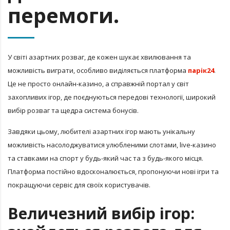
перемоги.
У світі азартних розваг, де кожен шукає хвилювання та
можливість виграти, особливо виділяється платформа
парік24
.
Це не просто онлайн-казино, а справжній портал у світ
захопливих ігор, де поєднуються передові технології, широкий
вибір розваг та щедра система бонусів.
Завдяки цьому, любителі азартних ігор мають унікальну
можливість насолоджуватися улюбленими слотами, live-казино
та ставками на спорт у будь-який час та з будь-якого місця.
Платформа постійно вдосконалюється, пропонуючи нові ігри та
покращуючи сервіс для своїх користувачів.
Величезний вибір ігор: