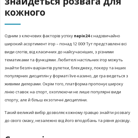
знайдеться розвага для
кожного
Одним з ключових факторів успіху
парік24
є надзвичайно
широкий асортимент ігор – понад 12 000! Тут представлені всі
види слотів, від класичних до найсучасніших, з різними
тематиками та функціями. Любителі настільних ігор можуть
знайти безліч варіантів рулетки, блекджеку, покеру та інших
популярних дисциплін у форматі live-казино, де гра ведеться з
живими дилерами. Окрім того, платформа пропонує широку
лінію ставок на спорт, охоплюючи не лише популярні види
спорту, але й більш екзотичні дисципліни.
Такий великий вибір дозволяє кожному гравцю знайти розвагу
до свого смаку, незалежно від його вподобань та рівня досвіду.