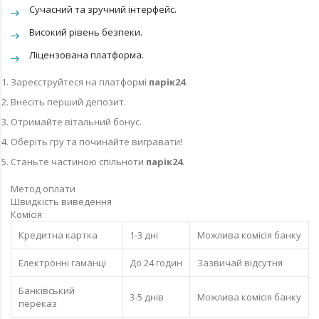
Сучасний та зручний інтерфейс.
Високий рівень безпеки.
Ліцензована платформа.
Зареєструйтеся на платформі
парік24
.
Внесіть перший депозит.
Отримайте вітальний бонус.
Оберіть гру та починайте вигравати!
Станьте частиною спільноти
парік24
.
Метод оплати
Швидкість виведення
Комісія
Кредитна картка
1-3 дні
Можлива комісія банку
Електронні гаманці
До 24 годин
Зазвичай відсутня
Банківський
3-5 днів
Можлива комісія банку
переказ