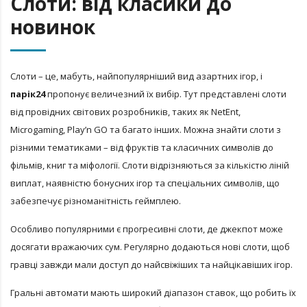
Слоти: від класики до
новинок
Слоти – це, мабуть, найпопулярніший вид азартних ігор, і
парік24
пропонує величезний їх вибір. Тут представлені слоти
від провідних світових розробників, таких як NetEnt,
Microgaming, Play’n GO та багато інших. Можна знайти слоти з
різними тематиками – від фруктів та класичних символів до
фільмів, книг та міфології. Слоти відрізняються за кількістю ліній
виплат, наявністю бонусних ігор та спеціальних символів, що
забезпечує різноманітність геймплею.
Особливо популярними є прогресивні слоти, де джекпот може
досягати вражаючих сум. Регулярно додаються нові слоти, щоб
гравці завжди мали доступ до найсвіжіших та найцікавіших ігор.
Гральні автомати мають широкий діапазон ставок, що робить їх