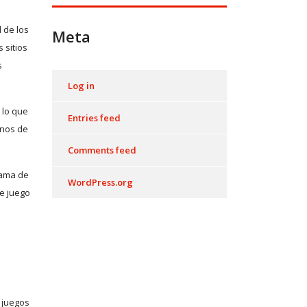
d de los
Meta
 sitios
s
Log in
 lo que
Entries feed
onos de
Comments feed
gama de
WordPress.org
de juego
e juegos