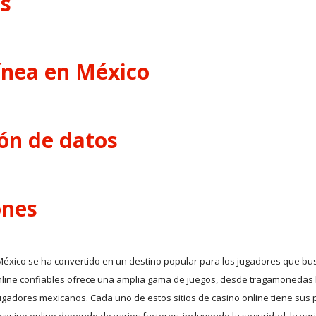
as
ínea en México
ón de datos
ones
 México se ha convertido en un destino popular para los jugadores que bu
online confiables ofrece una amplia gama de juegos, desde tragamonedas
jugadores mexicanos. Cada uno de estos sitios de casino online tiene sus 
r casino online depende de varios factores, incluyendo la seguridad, la va