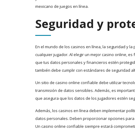
mexicano de juegos en línea.
Seguridad y prot
En el mundo de los casinos en línea, la seguridad y l
cualquier jugador. Al elegir un mejor casino online, e
que tus datos personales y financieros estén protegid
también debe cumplir con estándares de seguridad alt
Un sitio de casino online confiable debe utilizar tecn
transmisión de datos sensibles. Además, es importante
que asegura que los datos de los jugadores estén seg
Además, los casinos en línea deben implementar políti
datos personales. Deben proporcionar opciones para q
Un casino online confiable siempre estará comprometid