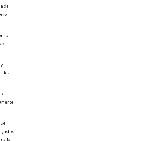
ma de
e lo
or su
a y
 y
pidez
go
tamente
que
s gustos
ercado