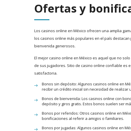
Ofertas y bonific
Los casinos online en México ofrecen una amplia gama
los casinos online más populares en el país destacan
bienvenida generosos.
El mejor casino online en México es aquel que no solo 
de sus jugadores. Sitio de casino online confiable es
satisfactoria.
Bonos sin depósito: Algunos casinos online en Mé
recibir un crédito inicial sin necesidad de realizar
Bonos de bienvenida: Los casinos online con bon
depósito y giros gratis. Estos bonos suelen ser m
Bonos por referidos: Otros casinos online en Méx
bonificaciones al referir a amigos o familiares.
Bonos por jugadas: Algunos casinos online en Mé