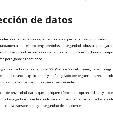
ección de datos
a protección de datos son aspectos cruciales que deben ser priorizados por
s fundamental que el sitio tenga medidas de seguridad robustas para garan
os. Un casino online con bono gratis o un casino online con bono sin depó
os para ganar tu confianza.
ología de cifrado avanzada, como SSL (Secure Sockets Layer), para proteger
 que el casino tenga licencias y esté regulado por organismos reconocido
uros y que las transacciones sean transparentes.
cas de privacidad claras que expliquen cómo se recopilan, utilizan y prot
ue los jugadores puedan controlar cómo sus datos son utilizados y prot
o con la transparencia y la seguridad de sus clientes.