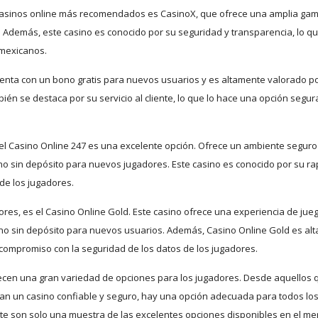
s casinos online más recomendados es CasinoX, que ofrece una amplia ga
 Además, este casino es conocido por su seguridad y transparencia, lo qu
 mexicanos.
uenta con un bono gratis para nuevos usuarios y es altamente valorado p
ién se destaca por su servicio al cliente, lo que lo hace una opción segur
 el Casino Online 247 es una excelente opción. Ofrece un ambiente seguro
no sin depósito para nuevos jugadores. Este casino es conocido por su ra
de los jugadores.
res, es el Casino Online Gold. Este casino ofrece una experiencia de jue
ono sin depósito para nuevos usuarios. Además, Casino Online Gold es al
 compromiso con la seguridad de los datos de los jugadores.
recen una gran variedad de opciones para los jugadores. Desde aquellos 
an un casino confiable y seguro, hay una opción adecuada para todos lo
e son solo una muestra de las excelentes opciones disponibles en el m