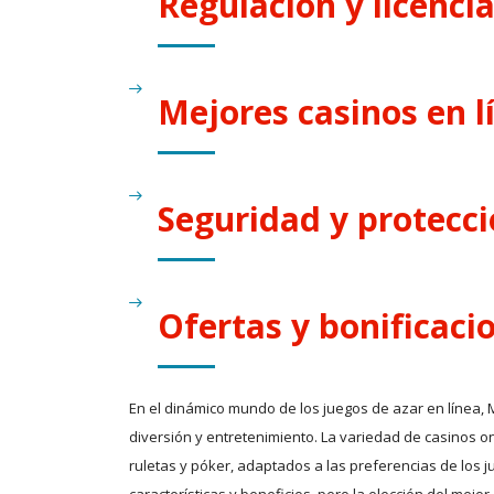
Regulación y licenci
Mejores casinos en l
Seguridad y protecci
Ofertas y bonificaci
En el dinámico mundo de los juegos de azar en línea,
diversión y entretenimiento. La variedad de casinos 
ruletas y póker, adaptados a las preferencias de los 
características y beneficios, pero la elección del mejo