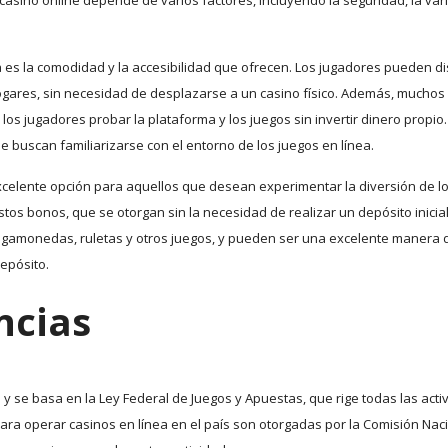
a es la comodidad y la accesibilidad que ofrecen. Los jugadores pueden di
gares, sin necesidad de desplazarse a un casino físico. Además, muchos
los jugadores probar la plataforma y los juegos sin invertir dinero propio.
 buscan familiarizarse con el entorno de los juegos en línea.
xcelente opción para aquellos que desean experimentar la diversión de l
os bonos, que se otorgan sin la necesidad de realizar un depósito inicial
ragamonedas, ruletas y otros juegos, y pueden ser una excelente manera 
depósito.
ncias
a y se basa en la Ley Federal de Juegos y Apuestas, que rige todas las act
ara operar casinos en línea en el país son otorgadas por la Comisión Nac