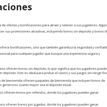
aciones
 de ofertas y bonificaciones para atraer y retener a sus jugadores. Algu
 por sus promociones atractivas, incluyendo bonos sin depósito y bonos d
ofrece bonificaciones, sino que también garantiza la seguridad y confiabi
 esencial para cualquier jugador que busque una experiencia segura y
xico ofrecen bonos sin depósito, lo que significa que los jugadores pued
 un depósito. Esto es ideal para probar el casino y sus juegos sin riesgo fin
o de bienvenida ofrecen paquetes de bienvenida que incluyen bonos de
ás generosos cuanto mayor sea el depósito inicial.
ico ofrecen bonos por referidos, donde los jugadores pueden ganar
xico ofrecen bonos por jugadas, donde los jugadores pueden ganar