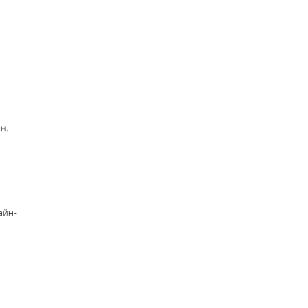
н.
айн-