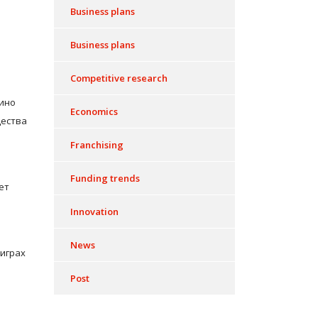
Business plans
Business plans
Competitive research
зино
Economics
щества
Franchising
Funding trends
ет
Innovation
News
 играх
Post