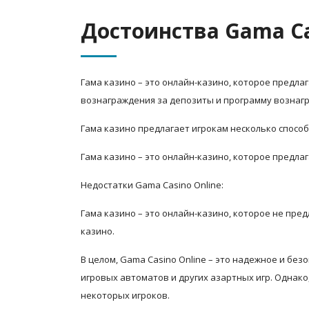
Достоинства Gama Ca
Гама казино – это онлайн-казино, которое предла
вознаграждения за депозиты и программу вознагр
Гама казино предлагает игрокам несколько способ
Гама казино – это онлайн-казино, которое предла
Недостатки Gama Casino Online:
Гама казино – это онлайн-казино, которое не пред
казино.
В целом, Gama Casino Online – это надежное и бе
игровых автоматов и других азартных игр. Однако
некоторых игроков.