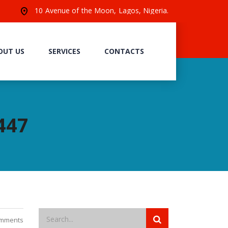
10 Avenue of the Moon, Lagos, Nigeria.
OUT US
SERVICES
CONTACTS
447
mments