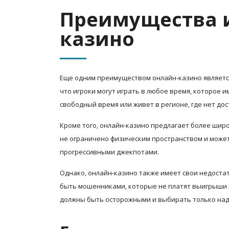
Преимущества и
казино
Еще одним преимуществом онлайн-казино является 
что игроки могут играть в любое время, которое и
свободный время или живет в регионе, где нет до
Кроме того, онлайн-казино предлагает более широ
не ограничено физическим пространством и может
прогрессивными джекпотами.
Однако, онлайн-казино также имеет свои недостат
быть мошенниками, которые не платят выигрыши и
должны быть осторожными и выбирать только над