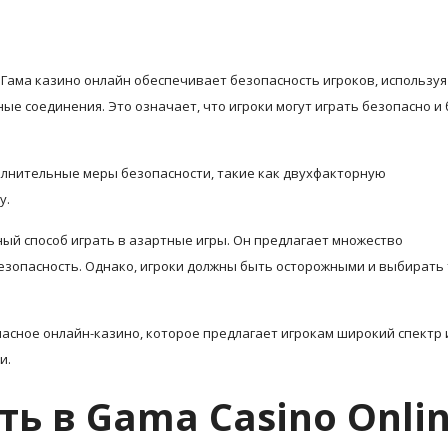
 Гама казино онлайн обеспечивает безопасность игроков, используя
 соединения. Это означает, что игроки могут играть безопасно и 
олнительные меры безопасности, такие как двухфакторную
у.
ный способ играть в азартные игры. Он предлагает множество
безопасность. Однако, игроки должны быть осторожными и выбирать
пасное онлайн-казино, которое предлагает игрокам широкий спектр 
и.
ть в Gama Casino Onli