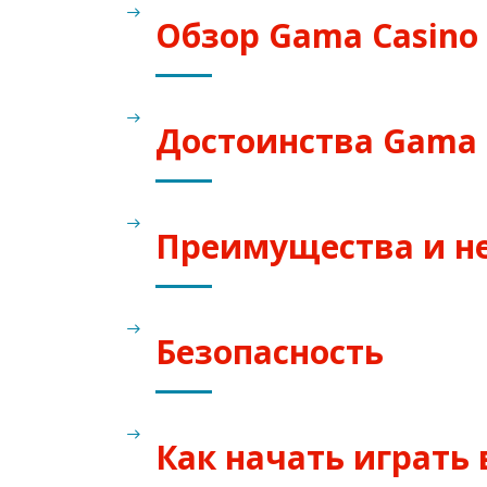
Обзор Gama Casino 
Достоинства Gama C
Преимущества и н
Безопасность
Как начать играть 