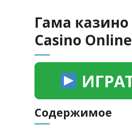
Гама казино
Casino Online
ИГРА
Содержимое