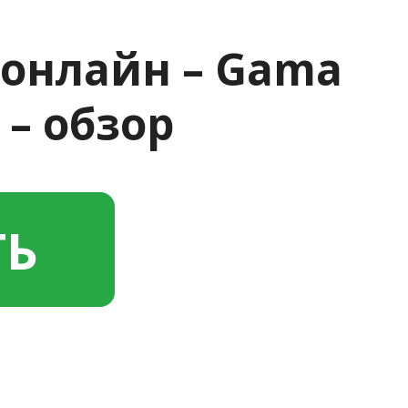
 онлайн – Gama
 – обзор
ТЬ