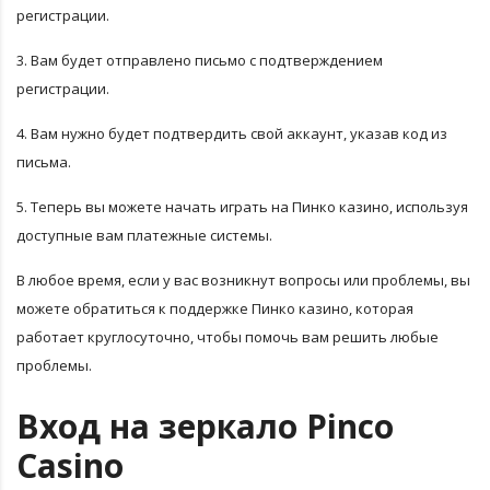
регистрации.
3. Вам будет отправлено письмо с подтверждением
регистрации.
4. Вам нужно будет подтвердить свой аккаунт, указав код из
письма.
5. Теперь вы можете начать играть на Пинко казино, используя
доступные вам платежные системы.
В любое время, если у вас возникнут вопросы или проблемы, вы
можете обратиться к поддержке Пинко казино, которая
работает круглосуточно, чтобы помочь вам решить любые
проблемы.
Вход на зеркало Pinco
Casino