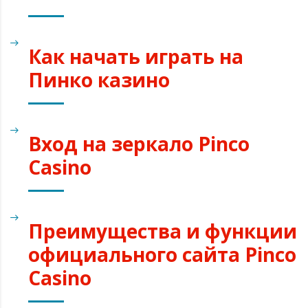
Как начать играть на
Пинко казино
Вход на зеркало Pinco
Casino
Преимущества и функции
официального сайта Pinco
Casino