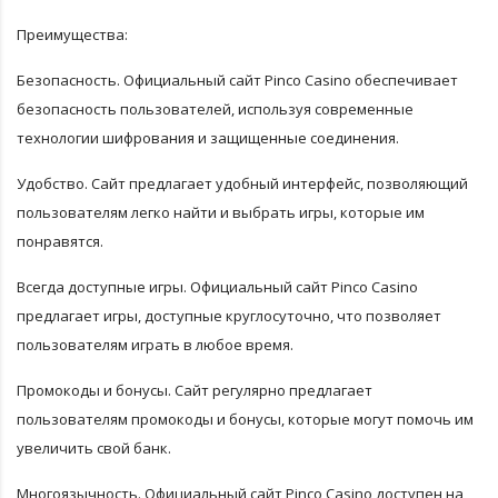
Преимущества:
Безопасность. Официальный сайт Pinco Casino обеспечивает
безопасность пользователей, используя современные
технологии шифрования и защищенные соединения.
Удобство. Сайт предлагает удобный интерфейс, позволяющий
пользователям легко найти и выбрать игры, которые им
понравятся.
Всегда доступные игры. Официальный сайт Pinco Casino
предлагает игры, доступные круглосуточно, что позволяет
пользователям играть в любое время.
Промокоды и бонусы. Сайт регулярно предлагает
пользователям промокоды и бонусы, которые могут помочь им
увеличить свой банк.
Многоязычность. Официальный сайт Pinco Casino доступен на