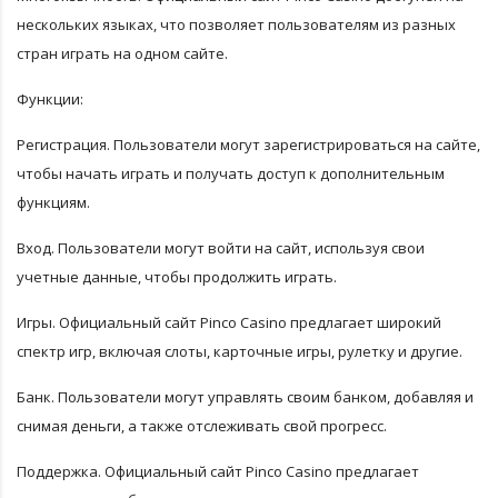
нескольких языках, что позволяет пользователям из разных
стран играть на одном сайте.
Функции:
Регистрация. Пользователи могут зарегистрироваться на сайте,
чтобы начать играть и получать доступ к дополнительным
функциям.
Вход. Пользователи могут войти на сайт, используя свои
учетные данные, чтобы продолжить играть.
Игры. Официальный сайт Pinco Casino предлагает широкий
спектр игр, включая слоты, карточные игры, рулетку и другие.
Банк. Пользователи могут управлять своим банком, добавляя и
снимая деньги, а также отслеживать свой прогресс.
Поддержка. Официальный сайт Pinco Casino предлагает