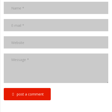
post a comment