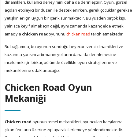
dinamikleri, kullanıcı deneyimini daha da derinleştirir. Oyun, görsel
açıdan etkileyici bir düzen ile desteklenirken, gerek çocuklar gerekse
yetişkinler için uygun bir içerik sunmaktadır. Bu yüzden birçok kişi,
yalnızca keyif almak için değil, aynı zamanda kazanç elde etmek
amacıyla
chicken road
oyununu
chicken road
tercih etmektedir.
Bu bağlamda, bu oyunun sunduğu heyecan verici dinamikleri ve
kazanma şansını artırmanın yollarını daha da derinlemesine
incelemek için birkaç bölümde özellikle oyun stratejilerine ve
mekaniklerine odaklanacağız.
Chicken Road Oyun
Mekaniği
Chicken road
oyunun temel mekanikleri, oyuncuları karşılarına
çıkan fırınların üzerine zıplayarak ilerlemeye yönlendirmektedir.