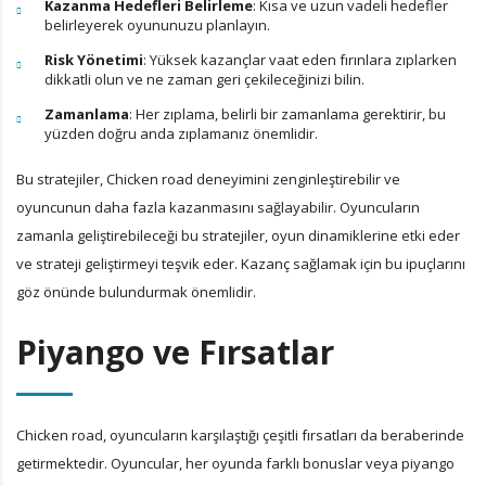
Kazanma Hedefleri Belirleme
: Kısa ve uzun vadeli hedefler
belirleyerek oyununuzu planlayın.
Risk Yönetimi
: Yüksek kazançlar vaat eden fırınlara zıplarken
dikkatli olun ve ne zaman geri çekileceğinizi bilin.
Zamanlama
: Her zıplama, belirli bir zamanlama gerektirir, bu
yüzden doğru anda zıplamanız önemlidir.
Bu stratejiler, Chicken road deneyimini zenginleştirebilir ve
oyuncunun daha fazla kazanmasını sağlayabilir. Oyuncuların
zamanla geliştirebileceği bu stratejiler, oyun dinamiklerine etki eder
ve strateji geliştirmeyi teşvik eder. Kazanç sağlamak için bu ipuçlarını
göz önünde bulundurmak önemlidir.
Piyango ve Fırsatlar
Chicken road, oyuncuların karşılaştığı çeşitli fırsatları da beraberinde
getirmektedir. Oyuncular, her oyunda farklı bonuslar veya piyango