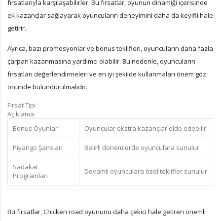
fırsatlarıyla karşılaşabilirler. Bu fırsatlar, oyunun dinamiği içerisinde
ek kazançlar sağlayarak oyuncuların deneyimini daha da keyifli hale
getirir.
Ayrıca, bazı promosyonlar ve bonus teklifleri, oyuncuların daha fazla
çarpan kazanmasına yardımcı olabilir. Bu nedenle, oyuncuların
fırsatları değerlendirmeleri ve en iyi şekilde kullanmaları önem göz
önünde bulundurulmalıdır.
Fırsat Tipi
Açıklama
Bonus Oyunlar
Oyuncular ekstra kazançlar elde edebilir.
Piyango Şansları
Belirli dönemlerde oyunculara sunulur.
Sadakat
Devamlı oyunculara özel teklifler sunulur.
Programları
Bu fırsatlar, Chicken road oyununu daha çekici hale getiren önemli