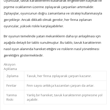
Oyuncular, tavuk karakterlerini kullanarak engellerden kaçmalı ve
pişirme ocaklarının üzerine zıplayarak çarpanları artırmalıdır.
Zıplayışlar, oyuncunun doğru zamanlama ve strateji kullanmasıyla
gerçekleşir. Ancak dikkatli olmak gerekir, her fırına zıplanan
oyuncular, yüksek riskle karşılaşabilirler.
Bir oyunun temelinde yatan mekaniklerin daha iyi anlaşılması için
aşağıda detaylı bir tablo sunulmuştur. Bu tablo, tavuk karakterinin
nasıl oyun alanında hareket ettiğini ve risklerin nasıl yönetilmesi
gerektiğini göstermektedir.
Aksiyon
Açıklama
Zıplama
Tavuk, her fırına zıplayarak çarpan kazanır.
Fırınlar
Fırın sayısı arttıkça kazanılan çarpan da artar.
Yanma
Yanlış bir hareket, tavuk karakterinin pişmesine yol
Riski
açabilir.