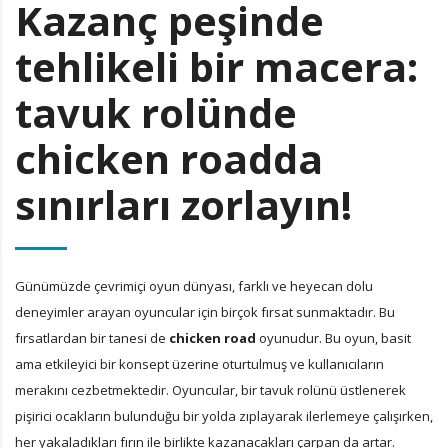
Kazanç peşinde
tehlikeli bir macera:
tavuk rolünde
chicken roadda
sınırları zorlayın!
Günümüzde çevrimiçi oyun dünyası, farklı ve heyecan dolu
deneyimler arayan oyuncular için birçok fırsat sunmaktadır. Bu
fırsatlardan bir tanesi de
chicken road
oyunudur. Bu oyun, basit
ama etkileyici bir konsept üzerine oturtulmuş ve kullanıcıların
merakını cezbetmektedir. Oyuncular, bir tavuk rolünü üstlenerek
pişirici ocakların bulunduğu bir yolda zıplayarak ilerlemeye çalışırken,
her yakaladıkları fırın ile birlikte kazanacakları çarpan da artar.