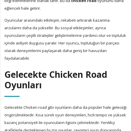
bilgi edinmelerine olanak tanır. Bu da
chicken road
oyununu daha
eğlenceli hale getirir.
Oyuncular arasındaki etkileşim, rekabeti artırarak kazanma
arzularını daha da yükseltir. Bu sosyal etkileşimler, ayrıca
oyuncuların çeşitli stratejiler geliştirmelerine yardımcı olur ve topluluk
içinde aidiyet duygusu yaratır. Her oyuncu, topluluğun bir parçası
olarak deneyimlerini paylaşarak daha geniş bir havuzdan
faydalanabilir.
Gelecekte Chicken Road
Oyunları
Gelecekte Chicken road gibi oyunların daha da popüler hale geleceği
öngörülmektedir. Kısa süreli oyun deneyimleri, hızlı tempo ve yüksek
kazanç potansiyeli ile oyuncuların ilgisini çekmektedir. Yenilikçi
grafiklerle desteklenen bu tür oyunlar, çevrimiçi oyun dünyasında