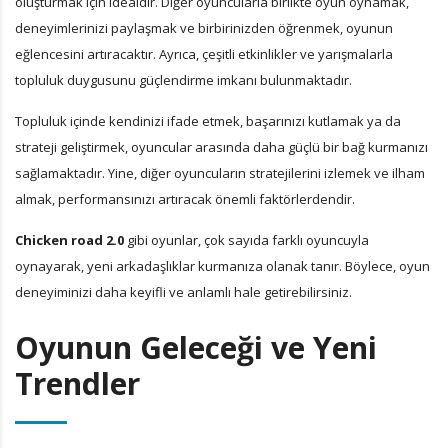
oluşturmak için idealdir. Diğer oyuncularla birlikte oyun oynamak,
deneyimlerinizi paylaşmak ve birbirinizden öğrenmek, oyunun
eğlencesini artıracaktır. Ayrıca, çeşitli etkinlikler ve yarışmalarla
topluluk duygusunu güçlendirme imkanı bulunmaktadır.
Topluluk içinde kendinizi ifade etmek, başarınızı kutlamak ya da
strateji geliştirmek, oyuncular arasında daha güçlü bir bağ kurmanızı
sağlamaktadır. Yine, diğer oyuncuların stratejilerini izlemek ve ilham
almak, performansınızı artıracak önemli faktörlerdendir.
Chicken road 2.0
gibi oyunlar, çok sayıda farklı oyuncuyla
oynayarak, yeni arkadaşlıklar kurmanıza olanak tanır. Böylece, oyun
deneyiminizi daha keyifli ve anlamlı hale getirebilirsiniz.
Oyunun Geleceği ve Yeni
Trendler