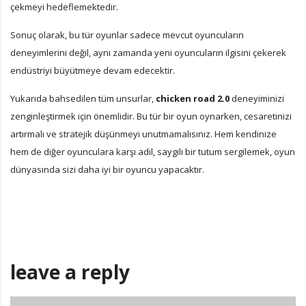
çekmeyi hedeflemektedir.
Sonuç olarak, bu tür oyunlar sadece mevcut oyuncuların
deneyimlerini değil, aynı zamanda yeni oyuncuların ilgisini çekerek
endüstriyi büyütmeye devam edecektir.
Yukarıda bahsedilen tüm unsurlar,
chicken road 2.0
deneyiminizi
zenginleştirmek için önemlidir. Bu tür bir oyun oynarken, cesaretinizi
artırmalı ve stratejik düşünmeyi unutmamalısınız. Hem kendinize
hem de diğer oyunculara karşı adil, saygılı bir tutum sergilemek, oyun
dünyasında sizi daha iyi bir oyuncu yapacaktır.
leave a reply