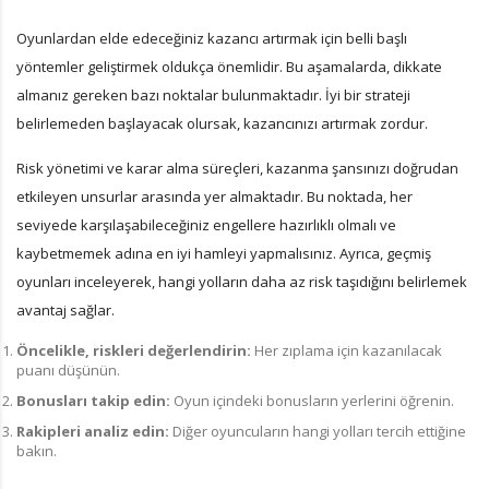
Oyunlardan elde edeceğiniz kazancı artırmak için belli başlı
yöntemler geliştirmek oldukça önemlidir. Bu aşamalarda, dikkate
almanız gereken bazı noktalar bulunmaktadır. İyi bir strateji
belirlemeden başlayacak olursak, kazancınızı artırmak zordur.
Risk yönetimi ve karar alma süreçleri, kazanma şansınızı doğrudan
etkileyen unsurlar arasında yer almaktadır. Bu noktada, her
seviyede karşılaşabileceğiniz engellere hazırlıklı olmalı ve
kaybetmemek adına en iyi hamleyi yapmalısınız. Ayrıca, geçmiş
oyunları inceleyerek, hangi yolların daha az risk taşıdığını belirlemek
avantaj sağlar.
Öncelikle, riskleri değerlendirin:
Her zıplama için kazanılacak
puanı düşünün.
Bonusları takip edin:
Oyun içindeki bonusların yerlerini öğrenin.
Rakipleri analiz edin:
Diğer oyuncuların hangi yolları tercih ettiğine
bakın.