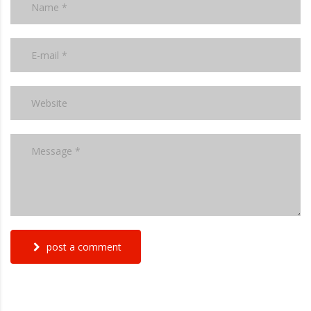
post a comment