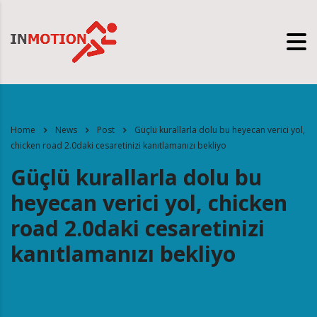
Home
News
Post
Güçlü kurallarla dolu bu heyecan verici yol,
chicken road 2.0daki cesaretinizi kanıtlamanızı bekliyo
Güçlü kurallarla dolu bu
heyecan verici yol, chicken
road 2.0daki cesaretinizi
kanıtlamanızı bekliyo