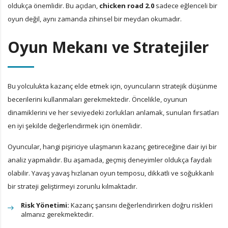
oldukça önemlidir. Bu açıdan,
chicken road 2.0
sadece eğlenceli bir
oyun değil, aynı zamanda zihinsel bir meydan okumadır.
Oyun Mekanı ve Stratejiler
Bu yolculukta kazanç elde etmek için, oyuncuların stratejik düşünme
becerilerini kullanmaları gerekmektedir. Öncelikle, oyunun
dinamiklerini ve her seviyedeki zorlukları anlamak, sunulan fırsatları
en iyi şekilde değerlendirmek için önemlidir.
Oyuncular, hangi pişiriciye ulaşmanın kazanç getireceğine dair iyi bir
analiz yapmalıdır. Bu aşamada, geçmiş deneyimler oldukça faydalı
olabilir. Yavaş yavaş hızlanan oyun temposu, dikkatli ve soğukkanlı
bir strateji geliştirmeyi zorunlu kılmaktadır.
Risk Yönetimi:
Kazanç şansını değerlendirirken doğru riskleri
almanız gerekmektedir.