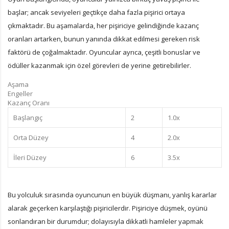
başlar; ancak seviyeleri geçtikçe daha fazla pişirici ortaya
çıkmaktadır. Bu aşamalarda, her pişiriciye gelindiğinde kazanç
oranları artarken, bunun yanında dikkat edilmesi gereken risk
faktörü de çoğalmaktadır. Oyuncular ayrıca, çeşitli bonuslar ve
ödüller kazanmak için özel görevleri de yerine getirebilirler.
Aşama
Engeller
Kazanç Oranı
Başlangıç
2
1.0x
Orta Düzey
4
2.0x
İleri Düzey
6
3.5x
Bu yolculuk sırasında oyuncunun en büyük düşmanı, yanlış kararlar
alarak geçerken karşılaştığı pişiricilerdir. Pişiriciye düşmek, oyünü
sonlandıran bir durumdur; dolayısıyla dikkatli hamleler yapmak