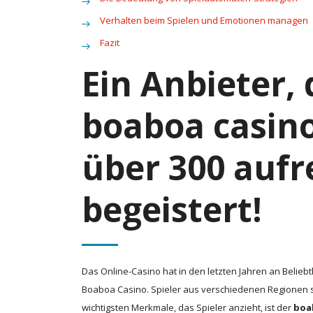
Verhalten beim Spielen und Emotionen managen
Fazit
Ein Anbieter,
boaboa casin
über 300 aufr
begeistert!
Das Online-Casino hat in den letzten Jahren an Belieb
Boaboa Casino. Spieler aus verschiedenen Regionen s
wichtigsten Merkmale, das Spieler anzieht, ist der
boa