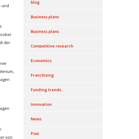
blog
s und
Business plans
t
Business plans
si­ker
lt der
Competitive research
Economics
iner
iterium,
Franchising
ragen
Funding trends
Innovation
ragen
News
n
Post
ler von