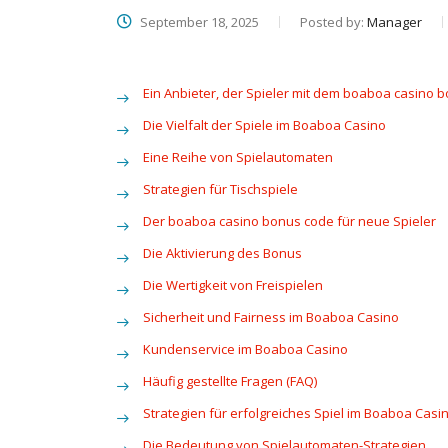
September 18, 2025
Posted by:
Manager
Ein Anbieter, der Spieler mit dem boaboa casino 
Die Vielfalt der Spiele im Boaboa Casino
Eine Reihe von Spielautomaten
Strategien für Tischspiele
Der boaboa casino bonus code für neue Spieler
Die Aktivierung des Bonus
Die Wertigkeit von Freispielen
Sicherheit und Fairness im Boaboa Casino
Kundenservice im Boaboa Casino
Häufig gestellte Fragen (FAQ)
Strategien für erfolgreiches Spiel im Boaboa Casi
Die Bedeutung von Spielautomaten-Strategien