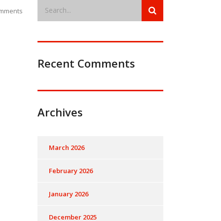
mments
Recent Comments
Archives
March 2026
February 2026
January 2026
December 2025