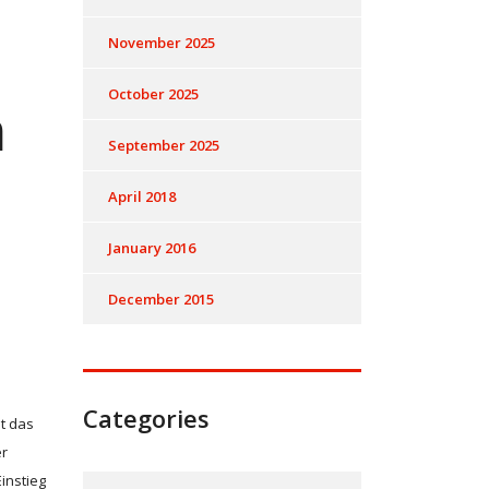
November 2025
October 2025
m
September 2025
April 2018
January 2016
December 2015
Categories
t das
er
instieg