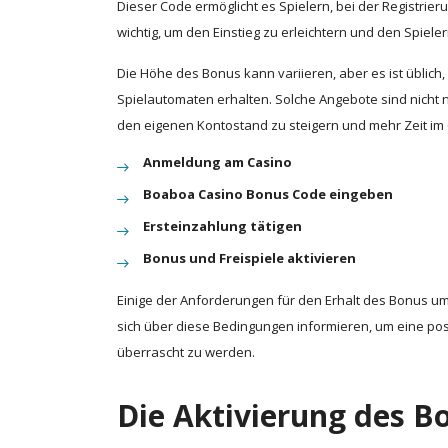
Dieser Code ermöglicht es Spielern, bei der Registrie
wichtig, um den Einstieg zu erleichtern und den Spiel
Die Höhe des Bonus kann variieren, aber es ist üblich,
Spielautomaten erhalten. Solche Angebote sind nicht n
den eigenen Kontostand zu steigern und mehr Zeit im 
Anmeldung am Casino
Boaboa Casino Bonus Code eingeben
Ersteinzahlung tätigen
Bonus und Freispiele aktivieren
Einige der Anforderungen für den Erhalt des Bonus u
sich über diese Bedingungen informieren, um eine po
überrascht zu werden.
Die Aktivierung des B